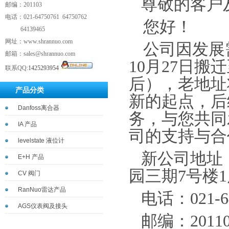
尊敬的客户
邮编：201103
电话：021-64750761 64750762
您好！
64139465
网址：www.shrannuo.com
公司因发展
邮箱：sales@shrannuo.com
10
月
27
日搬迁
联系QQ:
1425293954
后），老地址
产品分类
新的起点，后
Danfoss离合器
务，与您共同
IA 产品
司的支持与合
levelstate 液位计
新公司地址
E+H 产品
园三期7号楼1
CV 阀门
RanNuo雷达产品
电话：021-641
AGS仪表阀及接头
邮编：
2011