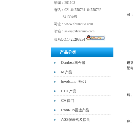
邮编：201103
电话：021-64750761 64750762
司
64139465
网址：www.shrannuo.com
配
邮箱：sales@shrannuo.com
一
联系QQ:
1425293954
（
产品分类
围
Danfoss离合器
进
配
IA 产品
（
levelstate 液位计
规
E+H 产品
施
CV 阀门
城
RanNuo雷达产品
统
AGS仪表阀及接头
序
智