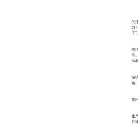
三
（
的
力
子”
（
求
平
法
（
城
题
（
贫
（
生
行
四