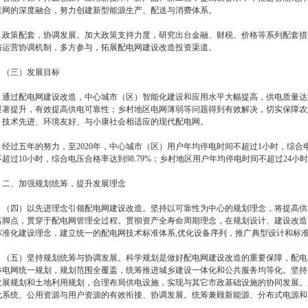
联网的深度融合，努力创建新型能源生产、配送与消费体系。
策配套，协调发展。加大政策支持力度，研究出台金融、财税、价格等系列配套措
与运营协调机制，多方参与，拓展配电网建设改造投资渠道。
三）发展目标
过配电网建设改造，中心城市（区）智能化建设和应用水平大幅提高，供电质量达
显著提升，有效提高供电可靠性；乡村地区电网薄弱等问题得到有效解决，切实保障农
、技术先进、环境友好、与小康社会相适应的现代配电网。
过五年的努力，至
2020
年，中心城市（区）用户年均停电时间不超过
1
小时，综合
不超过
10
小时，综合电压合格率达到
98.79%
；乡村地区用户年均停电时间不超过
24
小时
、加强规划统筹，提升发展理念
四）以先进理念引领配电网建设改造。坚持以可靠性为中心的规划理念，将提高供
落脚点，贯穿于配电网管理全过程。贯彻资产全寿命周期理念，在规划设计、建设改造
标准化建设理念，建立统一的配电网技术标准体系
,
优化设备序列，推广典型设计和标
五）坚持规划统筹与协调发展。科学规划是做好配电网建设改造的重要保障，配电
乡电网统一规划，规划范围全覆盖，统筹推进城乡建设一体化和公共服务均等化。坚持
发展规划和土地利用规划，合理布局供电设施，实现与其它市政基础设施的协同发展。
化系统、公用资源与用户资源的有效衔接、协调发展。统筹兼顾新能源、分布式电源和