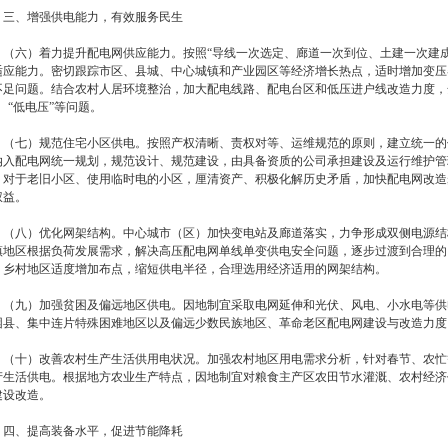
、增强供电能力，有效服务民生
六）着力提升配电网供应能力。按照“导线一次选定、廊道一次到位、土建一次建成
适应能力。密切跟踪市区、县城、中心城镇和产业园区等经济增长热点，适时增加变压
不足问题。结合农村人居环境整治，加大配电线路、配电台区和低压进户线改造力度，
、“低电压”等问题。
七）规范住宅小区供电。按照产权清晰、责权对等、运维规范的原则，建立统一的
纳入配电网统一规划，规范设计、规范建设，由具备资质的公司承担建设及运行维护管
。对于老旧小区、使用临时电的小区，厘清资产、积极化解历史矛盾，加快配电网改造
权益。
八）优化网架结构。中心城市（区）加快变电站及廊道落实，力争形成双侧电源结
镇地区根据负荷发展需求，解决高压配电网单线单变供电安全问题，逐步过渡到合理的
。乡村地区适度增加布点，缩短供电半径，合理选用经济适用的网架结构。
九）加强贫困及偏远地区供电。因地制宜采取电网延伸和光伏、风电、小水电等供
困县、集中连片特殊困难地区以及偏远少数民族地区、革命老区配电网建设与改造力度
十）改善农村生产生活供用电状况。加强农村地区用电需求分析，针对春节、农忙
产生活供电。根据地方农业生产特点，因地制宜对粮食主产区农田节水灌溉、农村经济
建设改造。
、提高装备水平，促进节能降耗