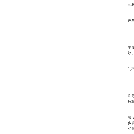
互
政
设
（
通
平
效
经
间
二
（
和
持
（
城
乡
动