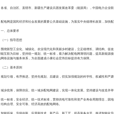
各省、自治区、直辖市、新疆生产建设兵团发展改革委（能源局），中国电力企业联
：
电网是国民经济和社会发展的重要公共基础设施，为落实中央稳增长政策，加快配
、总体要求
一）指导思想
绕新型工业化、城镇化、农业现代化和美丽乡村建设，立足稳增长、调结构、促改
智能互联为目标，坚持统一规划、统一标准，着力解决配电网薄弱问题，提高新能源接
电网络设施与服务体系，为全面建成小康社会宏伟目标提供有力保障。
二）基本原则
划引领，有序推进。坚持先规划、后建设，切实加强规划的科学性、权威性和严肃
。
乡统筹，保障供应。统一城乡配电网建设，实现一体化发展。坚持建设与改造并举
一标准，安全经济。统一技术标准，贯彻供电可靠性和资产全寿命周期理念，因地
、结构合理、安全可靠、经济高效的配电网络。
能环保，升级创新。应用新技术、新产品、新工艺，提高装备水平，推进智能化升