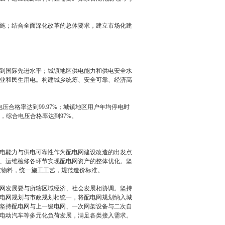
施；结合全面深化改革的总体要求，建立市场化建
到国际先进水平；城镇地区供电能力和供电安全水
业和民生用电。构建城乡统筹、安全可靠、经济高
电压合格率达到
99.97%
；城镇地区用户年均停电时
，综合电压合格率达到
97%
。
电能力与供电可靠性作为配电网建设改造的出发点
、运维检修各环节实现配电网资产的整体优化。坚
准物料，统一施工工艺，规范造价标准。
网发展要与所辖区域经济、社会发展相协调。坚持
电网规划与市政规划相统一，将配电网规划纳入城
坚持配电网与上一级电网、一次网架设备与二次自
电动汽车等多元化负荷发展，满足各类接入需求。